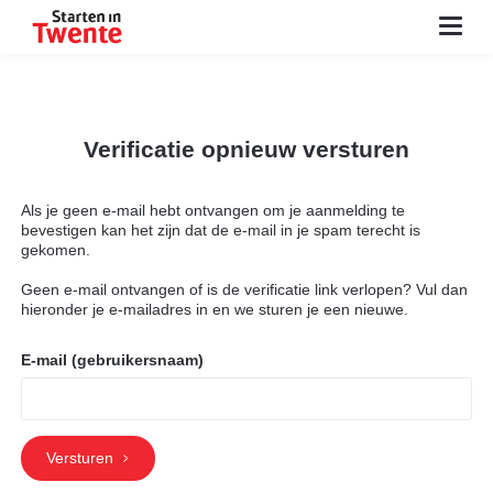
Advies & informatie
Zelf aan de slag
Verificatie opnieuw versturen
Netwerken
Als je geen e-mail hebt ontvangen om je aanmelding te
bevestigen kan het zijn dat de e-mail in je spam terecht is
Tools
gekomen.
Geen e-mail ontvangen of is de verificatie link verlopen? Vul dan
Agenda
hieronder je e-mailadres in en we sturen je een nieuwe.
Contact
E-mail (gebruikersnaam)
Zoeken
Inloggen
Versturen