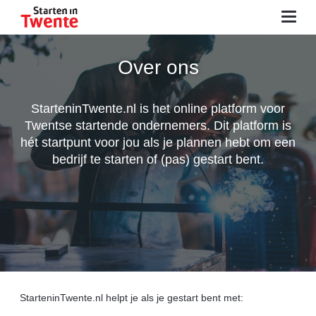
Advies & informatie
Over ons
Zelf aan de slag
StarteninTwente.nl is het online platform voor
Netwerken
Twentse startende ondernemers. Dit platform is
hét startpunt voor jou als je plannen hebt om een
Tools
bedrijf te starten of (pas) gestart bent.
Agenda
Contact
Zoeken
Inloggen
StarteninTwente.nl helpt je als je gestart bent met: