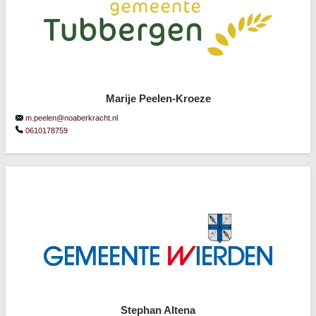
Marije Peelen-Kroeze
m.peelen@noaberkracht.nl
0610178759
Stephan Altena