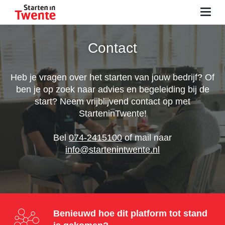
Advies & informatie
Contact
Zelf aan de slag
Heb je vragen over het starten van jouw bedrijf? Of
Netwerken
ben je op zoek naar advies en begeleiding bij de
start? Neem vrijblijvend contact op met
Tools
StarteninTwente!
Agenda
Bel
074-2415100
of mail naar
info@startenintwente.nl
Contact
Zoeken
Inloggen
Benieuwd hoe dit platform tot stand