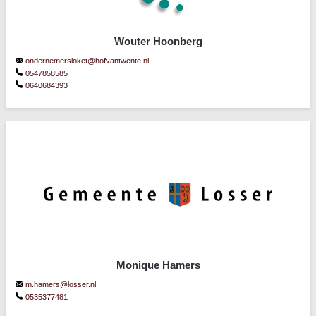
Wouter Hoonberg
ondernemersloket@hofvantwente.nl
0547858585
0640684393
Monique Hamers
m.hamers@losser.nl
0535377481