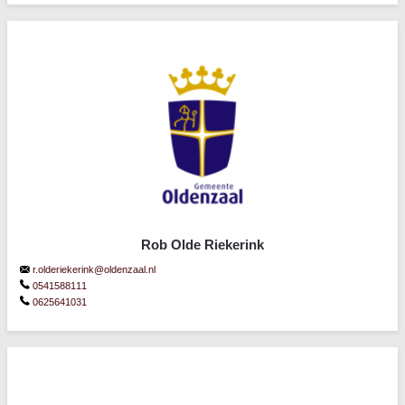
Rob Olde Riekerink
r.olderiekerink@oldenzaal.nl
0541588111
0625641031