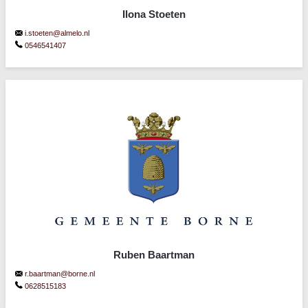
Ilona Stoeten
i.stoeten@almelo.nl
0546541407
Ruben Baartman
r.baartman@borne.nl
0628515183