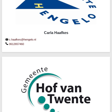
Carla Haafkes
c.haafkes@hengelo.nl
0612657460