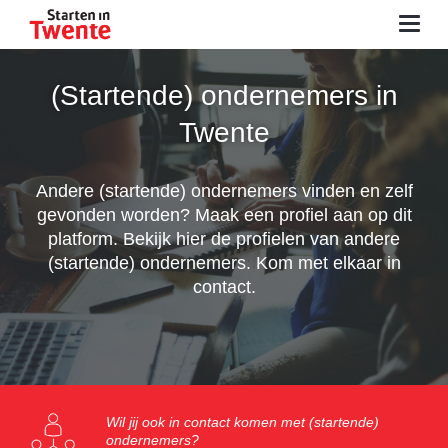
Advies & informatie
(Startende) ondernemers in
Zelf aan de slag
Twente
Netwerken
Andere (startende) ondernemers vinden en zelf
gevonden worden? Maak een profiel aan op dit
Tools
platform. Bekijk hier de profielen van andere
(startende) ondernemers. Kom met elkaar in
Agenda
contact.
Contact
Zoeken
Inloggen
Wil jij ook in contact komen met (startende)
ondernemers?