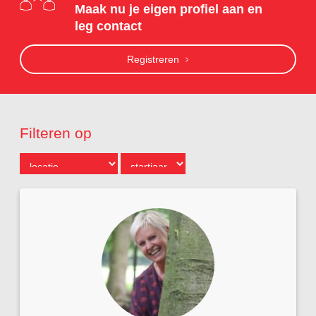
Maak nu je eigen profiel aan en
leg contact
Registreren
Filteren op